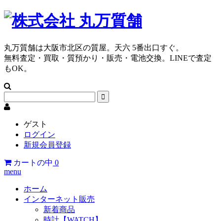
丸万質舗は大阪市北区の質屋。天六 5番出口すぐ。
無料査定・買取・質預かり・販売・電池交換。LINEで査定
もOK。
ゲスト
ログイン
新規会員登録
カートの中
0
menu
ホーム
インターネット販売
新着商品
時計【WATCH】