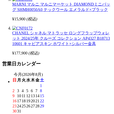
MARNI マルニ マルニマーケット DIAMONDミニバッ
グ SHMH0050A0 テックウール エメラルド×ブラック
¥15,900
(税込)
CHANEL シャネル マトラッセ ロングフラップウォレ
ット 2024/25年 クルーズ コレクション AP4327 B18713
10601 キャビアスキン ホワイト×シルバー金具
¥177,900
(税込)
営業日カレンダー
今月(2026年8月)
日
月
火
水
木
金
土
1
2
3
4
5
6
7
8
9
10
11
12
13
14
15
16
17
18
19
20
21
22
23
24
25
26
27
28
29
30
31