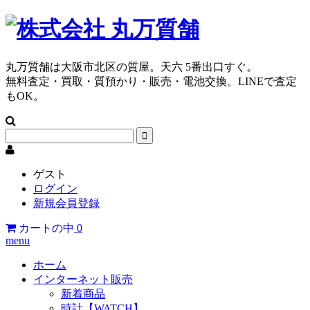
丸万質舗は大阪市北区の質屋。天六 5番出口すぐ。
無料査定・買取・質預かり・販売・電池交換。LINEで査定
もOK。
ゲスト
ログイン
新規会員登録
カートの中
0
menu
ホーム
インターネット販売
新着商品
時計【WATCH】