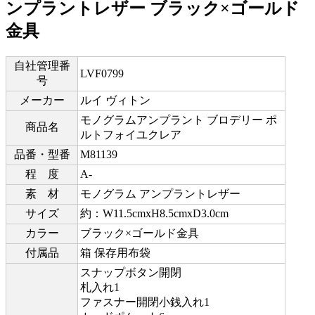
ンプラントレザー ブラック×ゴールド
金具
自社管理番
LVF0799
号
メーカー
ルイ ヴィトン
モノグラムアンプラント ブロデリー ポ
商品名
ルトフォイユクレア
品番・型番
M81139
程 度
A-
素 材
モノグラム アンプラントレザー
サイズ
約：W11.5cmxH8.5cmxD3.0cm
カラー
ブラック×ゴールド金具
付属品
箱 保存用布袋
スナップボタン開閉
札入れ1
ファスナー開閉小銭入れ1