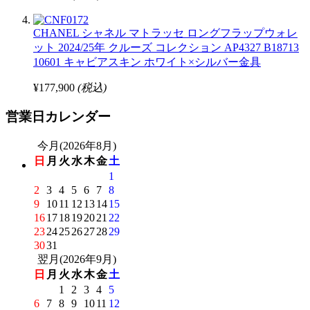
CHANEL シャネル マトラッセ ロングフラップウォレ
ット 2024/25年 クルーズ コレクション AP4327 B18713
10601 キャビアスキン ホワイト×シルバー金具
¥177,900
(税込)
営業日カレンダー
今月(2026年8月)
日
月
火
水
木
金
土
1
2
3
4
5
6
7
8
9
10
11
12
13
14
15
16
17
18
19
20
21
22
23
24
25
26
27
28
29
30
31
翌月(2026年9月)
日
月
火
水
木
金
土
1
2
3
4
5
6
7
8
9
10
11
12