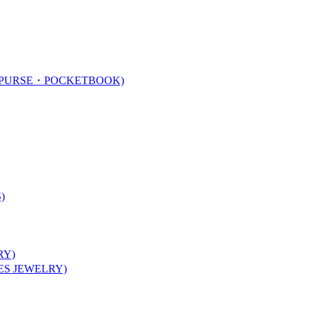
URSE・POCKETBOOK)
)
Y)
 JEWELRY)