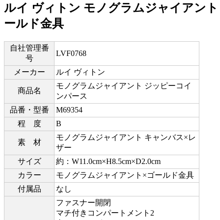
ルイ ヴィトン モノグラムジャイアント 
ールド金具
自社管理番
LVF0768
号
メーカー
ルイ ヴィトン
モノグラムジャイアント ジッピーコイ
商品名
ンパース
品番・型番
M69354
程 度
B
モノグラムジャイアント キャンバス×レ
素 材
ザー
サイズ
約：W11.0cm×H8.5cm×D2.0cm
カラー
モノグラムジャイアント×ゴールド金具
付属品
なし
ファスナー開閉
マチ付きコンパートメント2