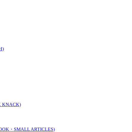
H)
 KNACK)
K・SMALL ARTICLES)