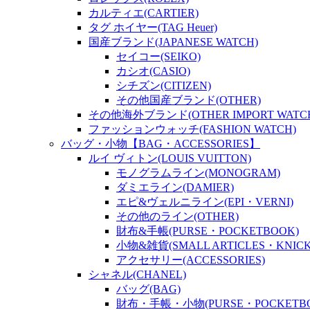
カルティエ(CARTIER)
タグ ホイヤー(TAG Heuer)
国産ブランド(JAPANESE WATCH)
セイコー(SEIKO)
カシオ(CASIO)
シチズン(CITIZEN)
その他国産ブランド(OTHER)
その他海外ブランド(OTHER IMPORT WATC
ファッションウォッチ(FASHION WATCH)
バッグ・小物【BAG・ACCESSORIES】
ルイ ヴィトン(LOUIS VUITTON)
モノグラムライン(MONOGRAM)
ダミエライン(DAMIER)
エピ&ヴェルニライン(EPI・VERNI)
その他のライン(OTHER)
財布&手帳(PURSE・POCKETBOOK)
小物&雑貨(SMALL ARTICLES・KNICK
アクセサリー(ACCESSORIES)
シャネル(CHANEL)
バッグ(BAG)
財布・手帳・小物(PURSE・POCKETBOO