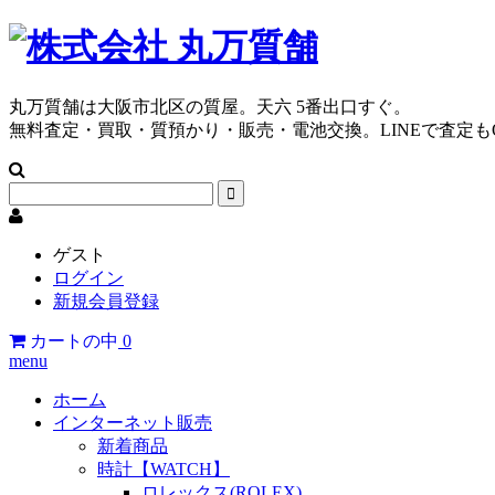
丸万質舗は大阪市北区の質屋。天六 5番出口すぐ。
無料査定・買取・質預かり・販売・電池交換。LINEで査定も
ゲスト
ログイン
新規会員登録
カートの中
0
menu
ホーム
インターネット販売
新着商品
時計【WATCH】
ロレックス(ROLEX)