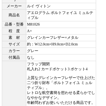
メーカー
ルイ ヴィトン
アエログラム ポルトフォイユ ミュルテ
商品名
ィプル
品番・型番
M81026
程 度
A+
素 材
グレインカーフレザー×メタル
サイズ
約：W12.0cm×H9.0cm×D2.0cm
カラー
グレー
付属品
なし
フラップ開閉
札入れ2 カードポケット3 ポケット4
上質なグレインカーフレザーで仕上げた
二つ折り財布「ポルトフォイユ ミュル
ティプル」。
レトロな航空書簡を想わせる柔らかでし
なやかなデザイン。
年齢問わずお使いいただける商品です。