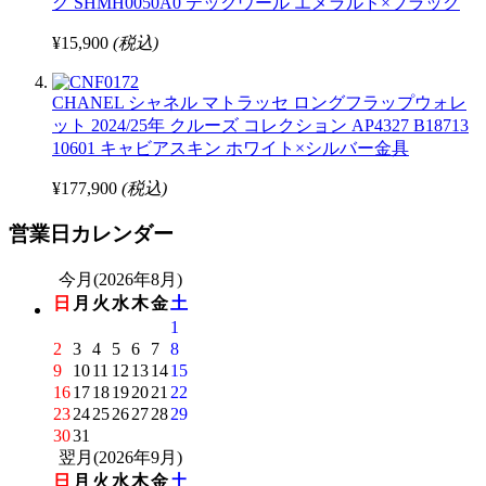
グ SHMH0050A0 テックウール エメラルド×ブラック
¥15,900
(税込)
CHANEL シャネル マトラッセ ロングフラップウォレ
ット 2024/25年 クルーズ コレクション AP4327 B18713
10601 キャビアスキン ホワイト×シルバー金具
¥177,900
(税込)
営業日カレンダー
今月(2026年8月)
日
月
火
水
木
金
土
1
2
3
4
5
6
7
8
9
10
11
12
13
14
15
16
17
18
19
20
21
22
23
24
25
26
27
28
29
30
31
翌月(2026年9月)
日
月
火
水
木
金
土