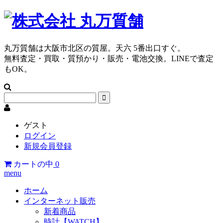
丸万質舗は大阪市北区の質屋。天六 5番出口すぐ。
無料査定・買取・質預かり・販売・電池交換。LINEで査定
もOK。
ゲスト
ログイン
新規会員登録
カートの中
0
menu
ホーム
インターネット販売
新着商品
時計【WATCH】