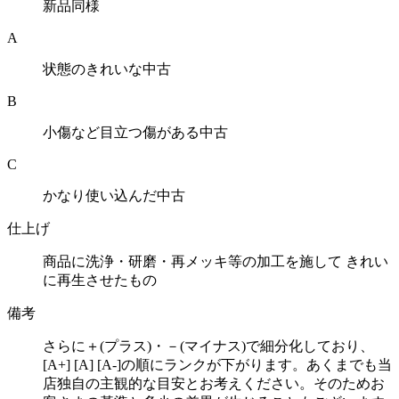
新品同様
A
状態のきれいな中古
B
小傷など目立つ傷がある中古
C
かなり使い込んだ中古
仕上げ
商品に洗浄・研磨・再メッキ等の加工を施して きれい
に再生させたもの
備考
さらに＋(プラス)・－(マイナス)で細分化しており、
[A+] [A] [A-]の順にランクが下がります。あくまでも当
店独自の主観的な目安とお考えください。そのためお