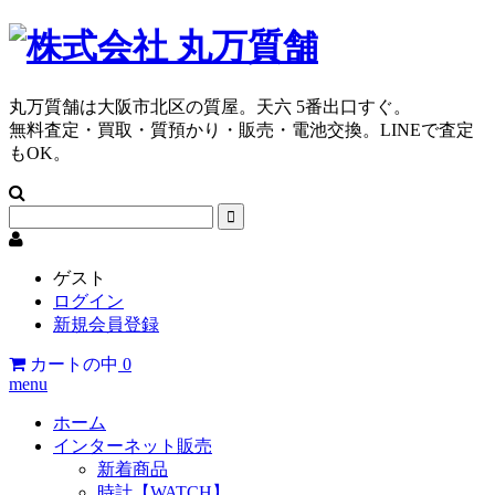
丸万質舗は大阪市北区の質屋。天六 5番出口すぐ。
無料査定・買取・質預かり・販売・電池交換。LINEで査定
もOK。
ゲスト
ログイン
新規会員登録
カートの中
0
menu
ホーム
インターネット販売
新着商品
時計【WATCH】