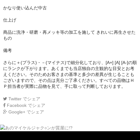
かなり使い込んだ中古
仕上げ
商品に洗浄・研磨・再メッキ等の加工を施して きれいに再生させた
もの
備考
さらに＋(プラス)・－(マイナス)で細分化しており、[A+] [A] [A-]の順
にランクが下がります。あくまでも当店独自の主観的な目安とお考
えください。そのためお客さまの基準と多少の差異が生じることも
ございますので、その点は充分ご了承ください。すべての品物はＨ
Ｐ担当者が実際に品物を見て、手に取って判断しております。
Twitter
でシェア
Facebook
でシェア
Google+
でシェア