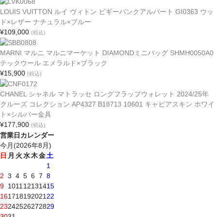
LOUIS VUITTON ルイ ヴィトン ピギーバンクアルバート GI0363 ウッ
ド×レザー ナチュラル×ブルー
¥109,000
(税込)
MARNI マルニ マルニマーケット DIAMONDミニバッグ SHMH0050A0
テックウール エメラルド×ブラック
¥15,900
(税込)
CHANEL シャネル マトラッセ ロングフラップウォレット 2024/25年
クルーズ コレクション AP4327 B18713 10601 キャビアスキン ホワイ
ト×シルバー金具
¥177,900
(税込)
営業日カレンダー
今月(2026年8月)
日
月
火
水
木
金
土
1
2
3
4
5
6
7
8
9
10
11
12
13
14
15
16
17
18
19
20
21
22
23
24
25
26
27
28
29
30
31