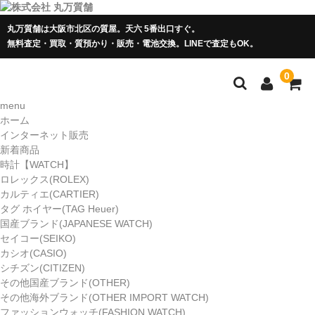
丸万質舗は大阪市北区の質屋。天六 5番出口すぐ。
無料査定・買取・質預かり・販売・電池交換。LINEで査定もOK。
0
menu
ホーム
インターネット販売
新着商品
時計【WATCH】
ロレックス(ROLEX)
カルティエ(CARTIER)
タグ ホイヤー(TAG Heuer)
国産ブランド(JAPANESE WATCH)
セイコー(SEIKO)
カシオ(CASIO)
シチズン(CITIZEN)
その他国産ブランド(OTHER)
その他海外ブランド(OTHER IMPORT WATCH)
ファッションウォッチ(FASHION WATCH)