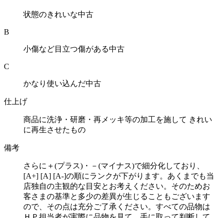
状態のきれいな中古
B
小傷など目立つ傷がある中古
C
かなり使い込んだ中古
仕上げ
商品に洗浄・研磨・再メッキ等の加工を施して きれい
に再生させたもの
備考
さらに＋(プラス)・－(マイナス)で細分化しており、
[A+] [A] [A-]の順にランクが下がります。あくまでも当
店独自の主観的な目安とお考えください。そのためお
客さまの基準と多少の差異が生じることもございます
ので、その点は充分ご了承ください。すべての品物は
ＨＰ担当者が実際に品物を見て、手に取って判断して