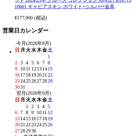
ット 2024/25年 クルーズ コレクション AP4327 B18713
10601 キャビアスキン ホワイト×シルバー金具
¥177,900
(税込)
営業日カレンダー
今月(2026年8月)
日
月
火
水
木
金
土
1
2
3
4
5
6
7
8
9
10
11
12
13
14
15
16
17
18
19
20
21
22
23
24
25
26
27
28
29
30
31
翌月(2026年9月)
日
月
火
水
木
金
土
1
2
3
4
5
6
7
8
9
10
11
12
13
14
15
16
17
18
19
20
21
22
23
24
25
26
27
28
29
30