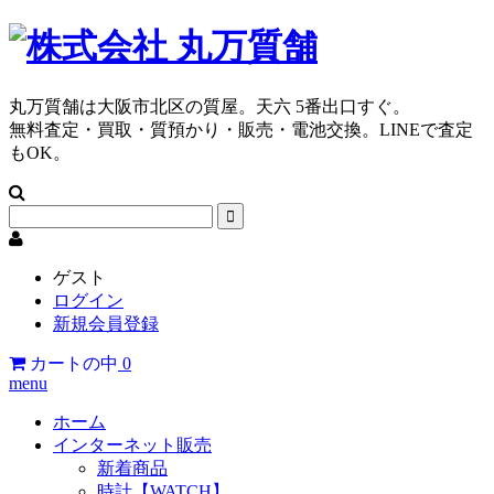
丸万質舗は大阪市北区の質屋。天六 5番出口すぐ。
無料査定・買取・質預かり・販売・電池交換。LINEで査定
もOK。
ゲスト
ログイン
新規会員登録
カートの中
0
menu
ホーム
インターネット販売
新着商品
時計【WATCH】