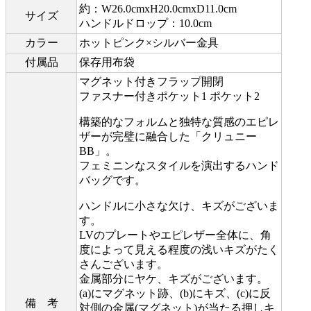
約：W26.0cmxH20.0cmxD11.0cm
サイズ
ハンドルドロップ：10.0cm
カラー
ホットピンク×シルバー金具
付属品
保存用布袋
マグネット付きフラップ開閉
ファスナー付きポケット1 ポケット2
構築的なフォルムと独特な質感のエピレ
ザーが完璧に融合した「クリュニー
BB」。
フェミニンなスタイルを演出するハンド
バッグです。
ハンドルに小さな欠け、キズがございま
す。
LVのプレートやエピレザー全体に、角
度によって見える程度の浅いキズがたく
さんございます。
金属部分にヤケ、キズがございます。
(a)にマグネット跡、(b)にキズ、(c)に反
備 考
対側の金属(マグネット)が当たる押しキ