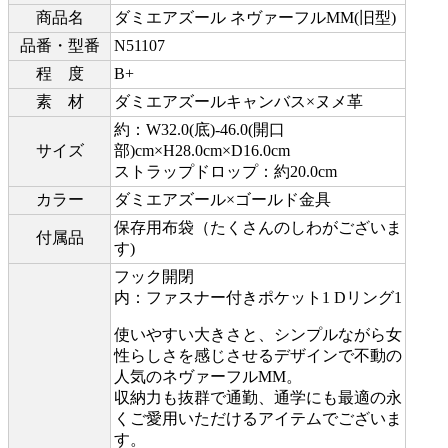
商品名
ダミエアズール ネヴァーフルMM(旧型)
品番・型番
N51107
程 度
B+
素 材
ダミエアズールキャンバス×ヌメ革
約：W32.0(底)-46.0(開口
サイズ
部)cm×H28.0cm×D16.0cm
ストラップドロップ：約20.0cm
カラー
ダミエアズール×ゴールド金具
保存用布袋（たくさんのしわがございま
付属品
す)
フック開閉
内：ファスナー付きポケット1 Dリング1
使いやすい大きさと、シンプルながら女
性らしさを感じさせるデザインで不動の
人気のネヴァーフルMM。
収納力も抜群で通勤、通学にも最適の永
くご愛用いただけるアイテムでございま
す。