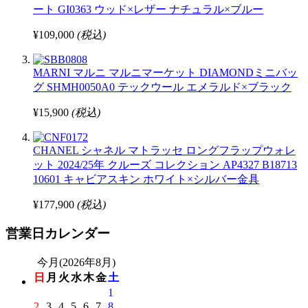
ート GI0363 ウッド×レザー ナチュラル×ブルー
¥109,000
(税込)
MARNI マルニ マルニマーケット DIAMONDミニバッ
グ SHMH0050A0 テックウール エメラルド×ブラック
¥15,900
(税込)
CHANEL シャネル マトラッセ ロングフラップウォレ
ット 2024/25年 クルーズ コレクション AP4327 B18713
10601 キャビアスキン ホワイト×シルバー金具
¥177,900
(税込)
営業日カレンダー
今月(2026年8月)
日
月
火
水
木
金
土
1
2
3
4
5
6
7
8