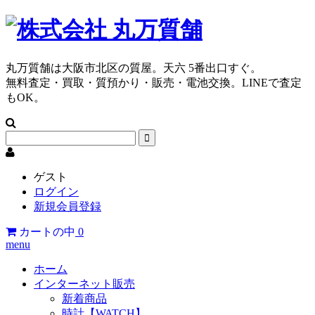
丸万質舗は大阪市北区の質屋。天六 5番出口すぐ。
無料査定・買取・質預かり・販売・電池交換。LINEで査定
もOK。
ゲスト
ログイン
新規会員登録
カートの中
0
menu
ホーム
インターネット販売
新着商品
時計【WATCH】