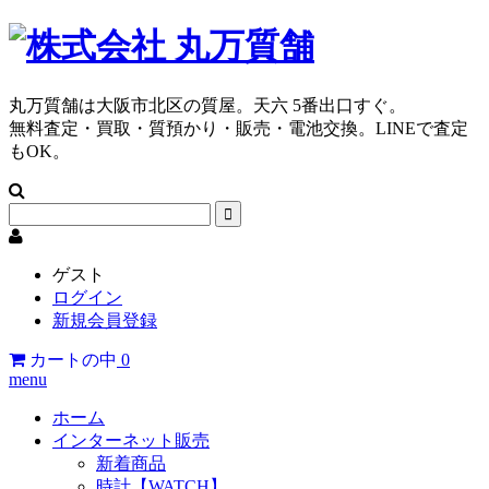
丸万質舗は大阪市北区の質屋。天六 5番出口すぐ。
無料査定・買取・質預かり・販売・電池交換。LINEで査定
もOK。
ゲスト
ログイン
新規会員登録
カートの中
0
menu
ホーム
インターネット販売
新着商品
時計【WATCH】