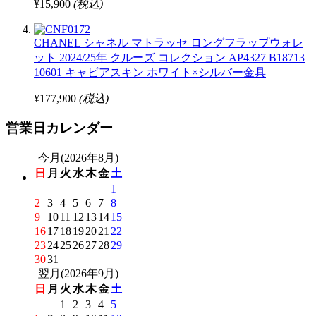
¥15,900
(税込)
CHANEL シャネル マトラッセ ロングフラップウォレ
ット 2024/25年 クルーズ コレクション AP4327 B18713
10601 キャビアスキン ホワイト×シルバー金具
¥177,900
(税込)
営業日カレンダー
今月(2026年8月)
日
月
火
水
木
金
土
1
2
3
4
5
6
7
8
9
10
11
12
13
14
15
16
17
18
19
20
21
22
23
24
25
26
27
28
29
30
31
翌月(2026年9月)
日
月
火
水
木
金
土
1
2
3
4
5