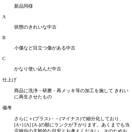
新品同様
A
状態のきれいな中古
B
小傷など目立つ傷がある中古
C
かなり使い込んだ中古
仕上げ
商品に洗浄・研磨・再メッキ等の加工を施して きれい
に再生させたもの
備考
さらに＋(プラス)・－(マイナス)で細分化しており、
[A+] [A] [A-]の順にランクが下がります。あくまでも当
店独自の主観的な目安とお考えください。そのためお