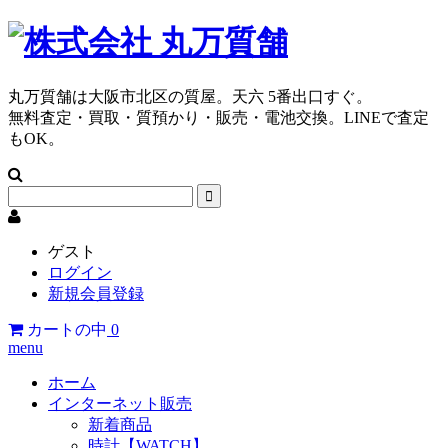
丸万質舗は大阪市北区の質屋。天六 5番出口すぐ。
無料査定・買取・質預かり・販売・電池交換。LINEで査定
もOK。
ゲスト
ログイン
新規会員登録
カートの中
0
menu
ホーム
インターネット販売
新着商品
時計【WATCH】