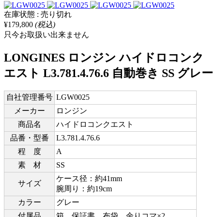
在庫状態 : 売り切れ
¥179,800
(税込)
只今お取扱い出来ません
LONGINES ロンジン ハイドロコンク
エスト L3.781.4.76.6 自動巻き SS グレー
自社管理番号
LGW0025
メーカー
ロンジン
商品名
ハイドロコンクエスト
品番・型番
L3.781.4.76.6
程 度
A
素 材
SS
ケース径：約41mm
サイズ
腕周り：約19cm
カラー
グレー
付属品
箱、保証書、布袋、余りコマ×2