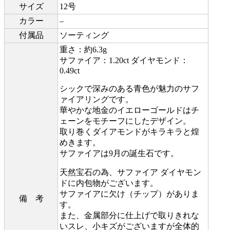
サイズ
12号
カラー
–
付属品
ソーティング
重さ：約6.3g
サファイア：1.20ct ダイヤモンド：
0.49ct
シックで深みのある青色が魅力のサフ
ァイアリングです。
華やかな地金のイエローゴールドはチ
ェーンをモチーフにしたデザイン。
取り巻くダイアモンドがキラキラと煌
めきます。
サファイアは9月の誕生石です。
天然宝石の為、サファイア ダイヤモン
ドに内包物がございます。
サファイアに欠け（チップ）がありま
備 考
す。
また、金属部分に仕上げで取りきれな
いスレ、小キズがございますが全体的