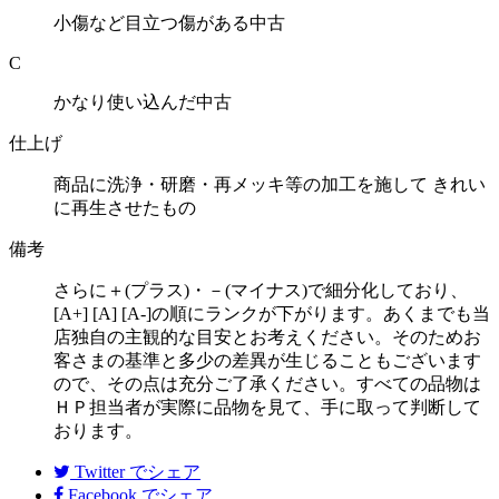
小傷など目立つ傷がある中古
C
かなり使い込んだ中古
仕上げ
商品に洗浄・研磨・再メッキ等の加工を施して きれい
に再生させたもの
備考
さらに＋(プラス)・－(マイナス)で細分化しており、
[A+] [A] [A-]の順にランクが下がります。あくまでも当
店独自の主観的な目安とお考えください。そのためお
客さまの基準と多少の差異が生じることもございます
ので、その点は充分ご了承ください。すべての品物は
ＨＰ担当者が実際に品物を見て、手に取って判断して
おります。
Twitter
でシェア
Facebook
でシェア