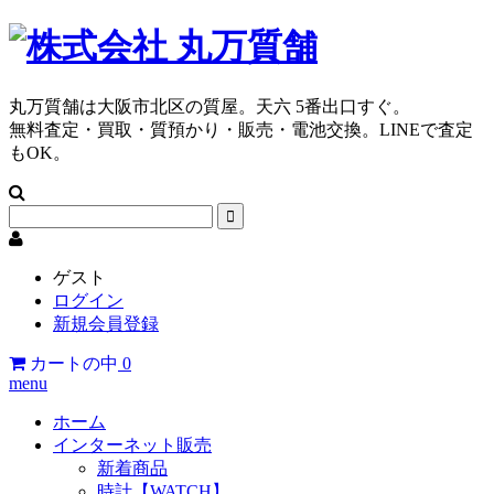
丸万質舗は大阪市北区の質屋。天六 5番出口すぐ。
無料査定・買取・質預かり・販売・電池交換。LINEで査定
もOK。
ゲスト
ログイン
新規会員登録
カートの中
0
menu
ホーム
インターネット販売
新着商品
時計【WATCH】