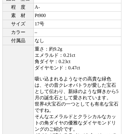
程 度
A-
素 材
Pt900
サイズ
17号
カラー
–
付属品
なし
重さ：約9.2g
エメラルド：0.21ct
角ダイヤ：0.23ct
ダイヤモンド：0.47ct
吸い込まれるようなその高貴な緑色
は、その昔クレオパトラが愛した宝石
として伝わり、新緑のような輝きから5
月の誕生石として愛されています。
世界4大宝石の一つとしても有名な宝石
ですね。
そんなエメラルドとクラシカルなカッ
トの角ダイヤの優雅なダイヤモンドリ
ングのご紹介です。