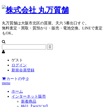
丸万質舗は大阪市北区の質屋。天六 5番出口すぐ。
無料査定・買取・質預かり・販売・電池交換。LINEで査定
もOK。
ゲスト
ログイン
新規会員登録
カートの中
0
menu
ホーム
インターネット販売
新着商品
時計【WATCH】