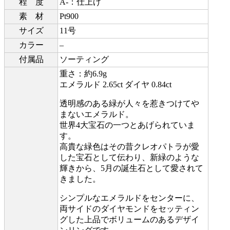
程 度
A-：仕上げ
素 材
Pt900
サイズ
11号
カラー
–
付属品
ソーティング
重さ：約6.9g
エメラルド 2.65ct ダイヤ 0.84ct
透明感のある緑が人々を惹きつけてや
まないエメラルド。
世界4大宝石の一つとあげられていま
す。
高貴な緑色はその昔クレオパトラが愛
した宝石として伝わり、新緑のような
輝きから、5月の誕生石として愛されて
きました。
シンプルなエメラルドをセンターに、
両サイドのダイヤモンドをセッティン
グした上品でボリュームのあるデザイ