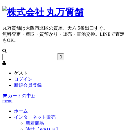
丸万質舗は大阪市北区の質屋。天六 5番出口すぐ。
無料査定・買取・質預かり・販売・電池交換。LINEで査定
もOK。
ゲスト
ログイン
新規会員登録
カートの中
0
menu
ホーム
インターネット販売
新着商品
時計【WATCH】