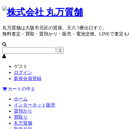
丸万質舗は大阪市北区の質屋。天六 5番出口すぐ。
無料査定・買取・質預かり・販売・電池交換。LINEで査定も
ゲスト
ログイン
新規会員登録
カートの中
0
ホーム
インターネット販売
質預かり
買取り
丸万質舗