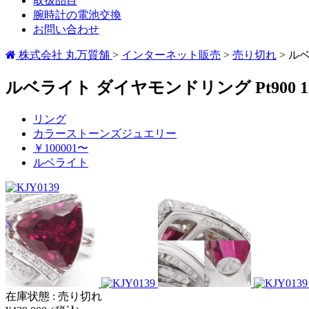
取扱品目
腕時計の電池交換
お問い合わせ
株式会社 丸万質舗
>
インターネット販売
>
売り切れ
>
ルベ
ルベライト ダイヤモンドリング Pt900 10.38
リング
カラーストーンズジュエリー
￥100001〜
ルベライト
在庫状態 : 売り切れ