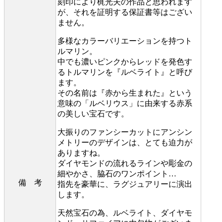
刻印により梶光夫の作品と思われます
が、それを証明する保証書等はござい
ません。
多様なカラーバリエーションを持つト
ルマリン。
中でも濃いピンクからレッドを発色す
るトルマリンを『ルベライト』と呼び
ます。
その名前は『赤から生まれた』という
意味の「ルベリウス」に由来する赤系
の美しい宝石です。
大振りのファンシーカットにアンシン
メトリーのデザインは、とても迫力が
ありますね。
ダイヤモンドの流れるラインや彫金の
細やかさ、脇石のワンポイント…
備 考
指先を豪華に、ラグジュアリーに演出
します。
天然宝石の為、ルベライト、ダイヤモ