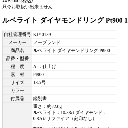
¥439,000
(税込)
只今お取扱い出来ません
ルベライト ダイヤモンドリング Pt900 10.38c
自社管理番号
KJY0139
メーカー
ノーブランド
商品名
ルベライト ダイヤモンドリング Pt900
品番・型番
–
程 度
A-：仕上げ
素 材
Pt900
サイズ
18.5号
カラー
–
付属品
鑑別書
重さ：約22.0g
ルベライト：10.38ct ダイヤモンド：
0.87ct/ サファイア（刻印なし）