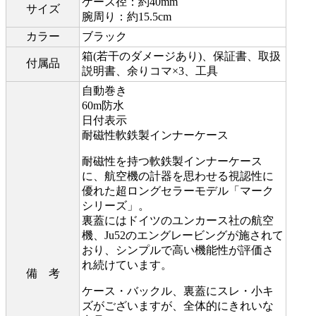
ケース径：約40mm
サイズ
腕周り：約15.5cm
カラー
ブラック
箱(若干のダメージあり)、保証書、取扱
付属品
説明書、余りコマ×3、工具
自動巻き
60m防水
日付表示
耐磁性軟鉄製インナーケース
耐磁性を持つ軟鉄製インナーケース
に、航空機の計器を思わせる視認性に
優れた超ロングセラーモデル「マーク
シリーズ」。
裏蓋にはドイツのユンカース社の航空
機、Ju52のエングレービングが施されて
おり、シンプルで高い機能性が評価さ
れ続けています。
備 考
ケース・バックル、裏蓋にスレ・小キ
ズがございますが、全体的にきれいな