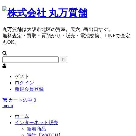
丸万質舗は大阪市北区の質屋。天六 5番出口すぐ。
無料査定・買取・質預かり・販売・電池交換。LINEで査定
もOK。
ゲスト
ログイン
新規会員登録
カートの中
0
menu
ホーム
インターネット販売
新着商品
時計【WATCH】