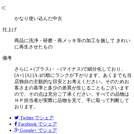
C
かなり使い込んだ中古
仕上げ
商品に洗浄・研磨・再メッキ等の加工を施して きれい
に再生させたもの
備考
さらに＋(プラス)・－(マイナス)で細分化しており、
[A+] [A] [A-]の順にランクが下がります。あくまでも当
店独自の主観的な目安とお考えください。そのためお
客さまの基準と多少の差異が生じることもございます
ので、その点は充分ご了承ください。すべての品物は
ＨＰ担当者が実際に品物を見て、手に取って判断して
おります。
Twitter
でシェア
Facebook
でシェア
Google+
でシェア