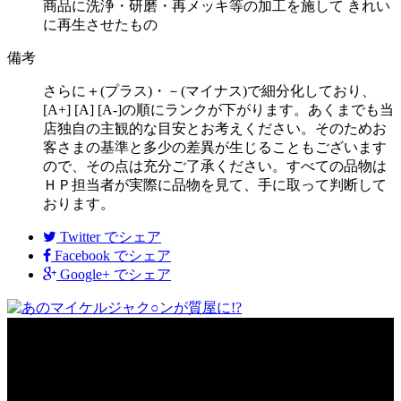
商品に洗浄・研磨・再メッキ等の加工を施して きれい
に再生させたもの
備考
さらに＋(プラス)・－(マイナス)で細分化しており、
[A+] [A] [A-]の順にランクが下がります。あくまでも当
店独自の主観的な目安とお考えください。そのためお
客さまの基準と多少の差異が生じることもございます
ので、その点は充分ご了承ください。すべての品物は
ＨＰ担当者が実際に品物を見て、手に取って判断して
おります。
Twitter
でシェア
Facebook
でシェア
Google+
でシェア