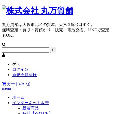
丸万質舗は大阪市北区の質屋。天六 5番出口すぐ。
無料査定・買取・質預かり・販売・電池交換。LINEで査定
もOK。
ゲスト
ログイン
新規会員登録
カートの中
0
menu
ホーム
インターネット販売
新着商品
時計【WATCH】