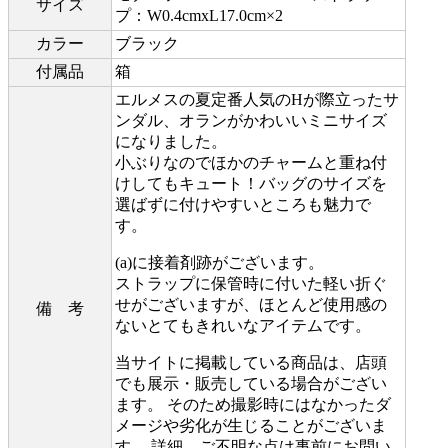
サイズ
プ：W0.4cmxL17.0cm×2
カラー
ブラック
付属品
箱
エルメスの夏定番人気のHが際立ったサ
ンダル、オランがかわいいミニサイズ
になりました。
小ぶりなのでほかのチャームと重ね付
けしてもキュート！バッグのサイズを
選ばずに付けやすいところも魅力で
す。
(a)に接着剤跡がございます。
ストラップに保管時に付いた軽い折ぐ
せがございますが、ほとんど使用感の
備 考
ないとてもきれいなアイテムです。
当サイトに掲載している商品は、店頭
でも展示・販売している場合がござい
ます。 そのため撮影時にはなかったダ
メージや劣化が生じることがございま
す。 詳細、ご不明な点は事前にお問い