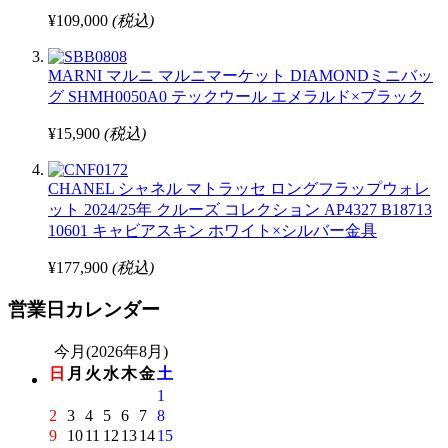
¥109,000
(税込)
MARNI マルニ マルニマーケット DIAMONDミニバッ
グ SHMH0050A0 テックウール エメラルド×ブラック
¥15,900
(税込)
CHANEL シャネル マトラッセ ロングフラップウォレ
ット 2024/25年 クルーズ コレクション AP4327 B18713
10601 キャビアスキン ホワイト×シルバー金具
¥177,900
(税込)
営業日カレンダー
今月(2026年8月)
日
月
火
水
木
金
土
1
2
3
4
5
6
7
8
9
10
11
12
13
14
15