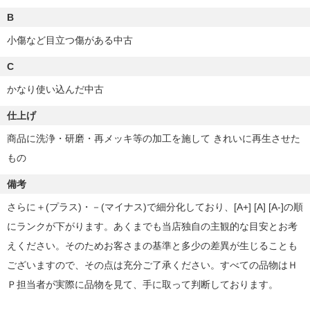
B
小傷など目立つ傷がある中古
C
かなり使い込んだ中古
仕上げ
商品に洗浄・研磨・再メッキ等の加工を施して きれいに再生させた
もの
備考
さらに＋(プラス)・－(マイナス)で細分化しており、[A+] [A] [A-]の順
にランクが下がります。あくまでも当店独自の主観的な目安とお考
えください。そのためお客さまの基準と多少の差異が生じることも
ございますので、その点は充分ご了承ください。すべての品物はＨ
Ｐ担当者が実際に品物を見て、手に取って判断しております。