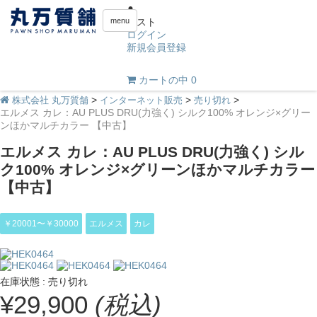
menu
ゲスト
ログイン
新規会員登録
0
カートの中
>
>
>
株式会社 丸万質舗
インターネット販売
売り切れ
エルメス カレ：AU PLUS DRU(力強く) シルク100% オレンジ×グリー
ンほかマルチカラー 【中古】
エルメス カレ：AU PLUS DRU(力強く) シル
ク100% オレンジ×グリーンほかマルチカラー
【中古】
￥20001〜￥30000
エルメス
カレ
在庫状態 : 売り切れ
¥29,900
(税込)