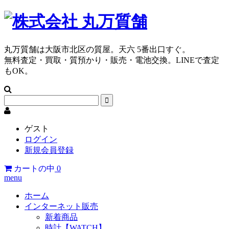
丸万質舗は大阪市北区の質屋。天六 5番出口すぐ。
無料査定・買取・質預かり・販売・電池交換。LINEで査定
もOK。
ゲスト
ログイン
新規会員登録
カートの中
0
menu
ホーム
インターネット販売
新着商品
時計【WATCH】