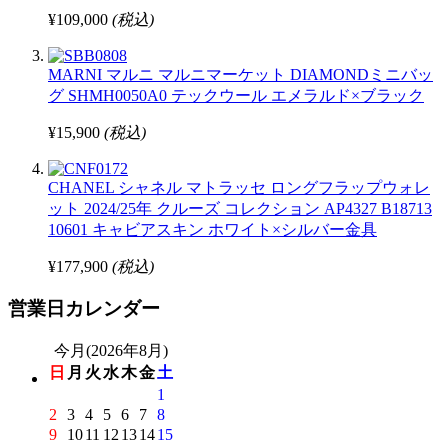
¥109,000
(税込)
MARNI マルニ マルニマーケット DIAMONDミニバッ
グ SHMH0050A0 テックウール エメラルド×ブラック
¥15,900
(税込)
CHANEL シャネル マトラッセ ロングフラップウォレ
ット 2024/25年 クルーズ コレクション AP4327 B18713
10601 キャビアスキン ホワイト×シルバー金具
¥177,900
(税込)
営業日カレンダー
今月(2026年8月)
日
月
火
水
木
金
土
1
2
3
4
5
6
7
8
9
10
11
12
13
14
15