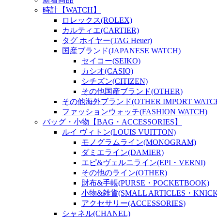
時計【WATCH】
ロレックス(ROLEX)
カルティエ(CARTIER)
タグ ホイヤー(TAG Heuer)
国産ブランド(JAPANESE WATCH)
セイコー(SEIKO)
カシオ(CASIO)
シチズン(CITIZEN)
その他国産ブランド(OTHER)
その他海外ブランド(OTHER IMPORT WATC
ファッションウォッチ(FASHION WATCH)
バッグ・小物【BAG・ACCESSORIES】
ルイ ヴィトン(LOUIS VUITTON)
モノグラムライン(MONOGRAM)
ダミエライン(DAMIER)
エピ&ヴェルニライン(EPI・VERNI)
その他のライン(OTHER)
財布&手帳(PURSE・POCKETBOOK)
小物&雑貨(SMALL ARTICLES・KNICK
アクセサリー(ACCESSORIES)
シャネル(CHANEL)