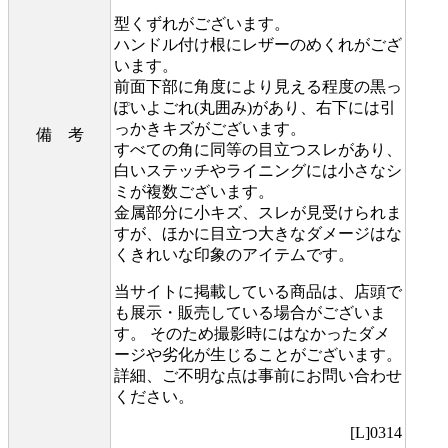
型くずれがございます。
ハンドル付け根にレザーのめくれがござ
います。
前面下部に角度により見える程度の黒っ
ぽいよごれ(丸囲み)があり、右下には引
っかきキズがございます。
備 考
すべての角に同等の目立つスレがあり、
白いステッチやライニングには小さなシ
ミが複数ございます。
金属部分に小キズ、スレが見受けられま
すが、ほかに目立つ大きなダメージはな
くきれいな印象のアイテムです。
当サイトに掲載している商品は、店頭で
も展示・販売している場合がございま
す。 そのため撮影時にはなかったダメ
ージや劣化が生じることがございます。
詳細、ご不明な点は事前にお問い合わせ
ください。
[L]0314