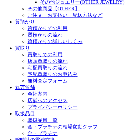
その他ジュエリー(OTHER JEWELRY)
その他商品【OTHER】
ご注文・お支払い・配送方法など
質預かり
質預かりでの利用
質預かりの流れ
質預かりの詳しいしくみ
買取り
買取りでの利用
店頭買取りの流れ
宅配買取りの流れ
宅配買取りのお申込み
無料査定フォーム
丸万質舗
会社案内
店舗へのアクセス
プライバシーポリシー
取扱品目
取扱品目一覧
金・プラチナの相場変動グラフ
金・プラチナ
腕時計の電池交換