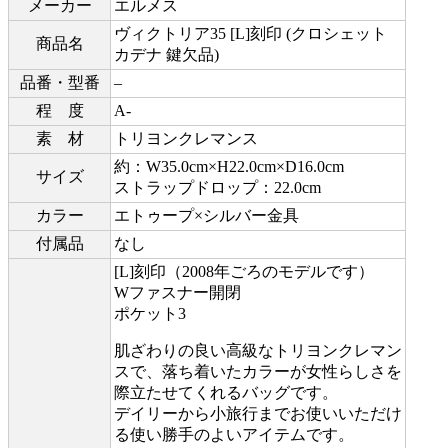
メーカー
エルメス
ヴィクトリア35 [L]刻印 (クロシェット
商品名
カデナ 鍵欠品)
品番・型番
–
程 度
A-
素 材
トリヨンクレマンス
約：W35.0cm×H22.0cm×D16.0cm
サイズ
ストラップドロップ：22.0cm
カラー
エトゥープ×シルバー金具
付属品
なし
[L]刻印（2008年ごろのモデルです）
Wファスナー開閉
ポケット3
肌ざわりの良い高級なトリヨンクレマン
スで、落ち着いたカラーが女性らしさを
際立たせてくれるバッグです。
デイリーから小旅行までお使いいただけ
る使い勝手のよいアイテムです。