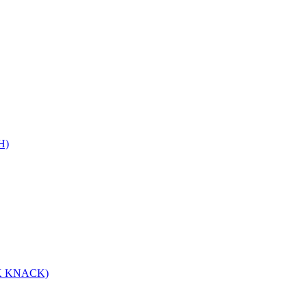
H)
 KNACK)