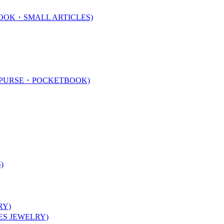
K・SMALL ARTICLES)
URSE・POCKETBOOK)
)
Y)
 JEWELRY)