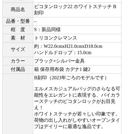
ピコタンロック22 ホワイトステッチ B
商品名
刻印
品番・型番
–
程 度
S：新品同様
素 材
トリヨンクレマンス
約：W22.0cmxH21.0cmxD18.0cm
サイズ
ハンドルドロップ：15.0cm
カラー
ブラック×シルバー金具
付属品
箱 保存用布袋 カデナ1 鍵2
B刻印（2023年ごろのモデルです）
エルメスカジュアルバッグのさらなる可
能性をエレガントに表現する、バイカラ
ーステッチのピコタンロックがお目見
え！
ホワイトステッチが若々しい印象です。
荷物の出し入れがしやすいオープンタイ
プはデイリーに最適な逸品です。