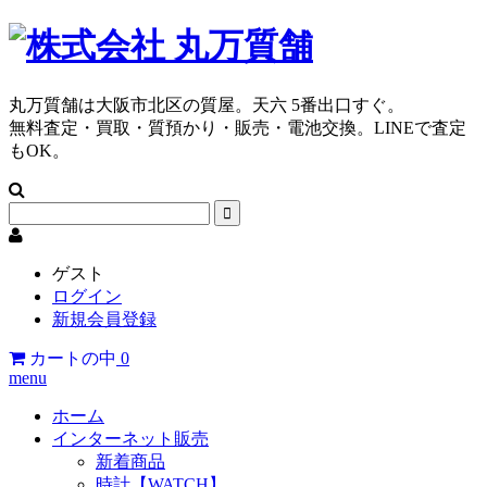
丸万質舗は大阪市北区の質屋。天六 5番出口すぐ。
無料査定・買取・質預かり・販売・電池交換。LINEで査定
もOK。
ゲスト
ログイン
新規会員登録
カートの中
0
menu
ホーム
インターネット販売
新着商品
時計【WATCH】