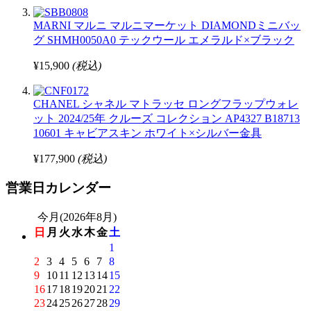
MARNI マルニ マルニマーケット DIAMONDミニバッ
グ SHMH0050A0 テックウール エメラルド×ブラック
¥15,900
(税込)
CHANEL シャネル マトラッセ ロングフラップウォレ
ット 2024/25年 クルーズ コレクション AP4327 B18713
10601 キャビアスキン ホワイト×シルバー金具
¥177,900
(税込)
営業日カレンダー
今月(2026年8月)
日
月
火
水
木
金
土
1
2
3
4
5
6
7
8
9
10
11
12
13
14
15
16
17
18
19
20
21
22
23
24
25
26
27
28
29