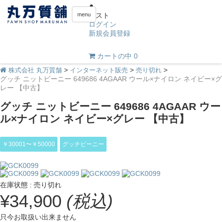
menu
ゲスト
ログイン
新規会員登録
0
カートの中
>
>
>
株式会社 丸万質舗
インターネット販売
売り切れ
グッチ ニットビーニー 649686 4AGAAR ウール×ナイロン ネイビー×グ
レー 【中古】
グッチ ニットビーニー 649686 4AGAAR ウー
ル×ナイロン ネイビー×グレー 【中古】
￥30001〜￥50000
グッチビーニー
在庫状態 : 売り切れ
¥34,900
(税込)
只今お取扱い出来ません