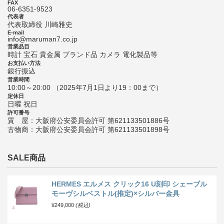
FAX
06-6351-9523
代表者
代表取締役 川崎雅史
E-mail
info@maruman7.co.jp
営業品目
時計 宝石 貴金属 ブランド品 カメラ 電化製品等
お支払い方法
銀行振込
営業時間
10:00～20:00 （2025年7月1日より19：00まで）
定休日
日曜 祝日
許可番号
質 屋：大阪府公安委員会許可 第621133501886号
古物商：大阪府公安委員会許可 第621133501898号
SALE商品
HERMES エルメス クリック16 U刻印 シェーブル
モーヴシルベストル(推定)×シルバー金具
¥249,000
(税込)