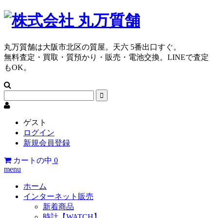
丸万質舗は大阪市北区の質屋。天六 5番出口すぐ。
無料査定・買取・質預かり・販売・電池交換。LINEで査定
もOK。
ゲスト
ログイン
新規会員登録
カートの中
0
menu
ホーム
インターネット販売
新着商品
時計【WATCH】