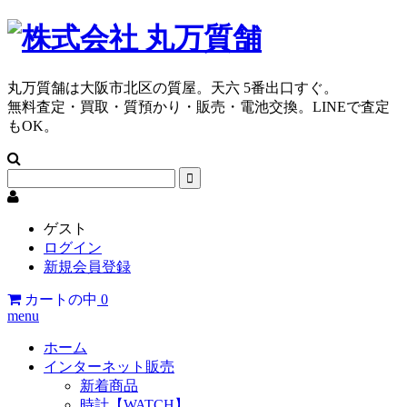
丸万質舗は大阪市北区の質屋。天六 5番出口すぐ。
無料査定・買取・質預かり・販売・電池交換。LINEで査定
もOK。
ゲスト
ログイン
新規会員登録
カートの中
0
menu
ホーム
インターネット販売
新着商品
時計【WATCH】