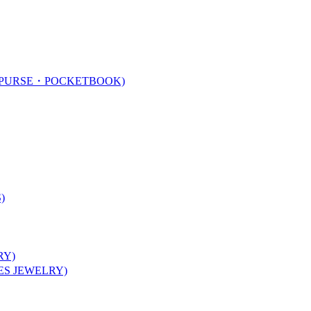
URSE・POCKETBOOK)
)
Y)
 JEWELRY)