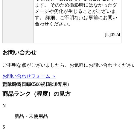
ます。 そのため撮影時にはなかったダ
メージや劣化が生じることがございま
す。 詳細、ご不明な点は事前にお問い
合わせください。
[L]0524
お問い合わせ
ご不明な点がございましたら、お気軽にお問い合わせくださ
お問い合わせフォーム ＞
TEL：06-4309-6651（通販専用）
営業時間：10：00～19：00
定休日：日曜日・祝日
商品ランク（程度）の見方
N
新品・未使用品
S