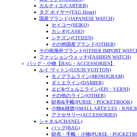
カルティエ(CARTIER)
タグ ホイヤー(TAG Heuer)
国産ブランド(JAPANESE WATCH)
セイコー(SEIKO)
カシオ(CASIO)
シチズン(CITIZEN)
その他国産ブランド(OTHER)
その他海外ブランド(OTHER IMPORT WATC
ファッションウォッチ(FASHION WATCH)
バッグ・小物【BAG・ACCESSORIES】
ルイ ヴィトン(LOUIS VUITTON)
モノグラムライン(MONOGRAM)
ダミエライン(DAMIER)
エピ&ヴェルニライン(EPI・VERNI)
その他のライン(OTHER)
財布&手帳(PURSE・POCKETBOOK)
小物&雑貨(SMALL ARTICLES・KNICK
アクセサリー(ACCESSORIES)
シャネル(CHANEL)
バッグ(BAG)
財布・手帳・小物(PURSE・POCKETBOO