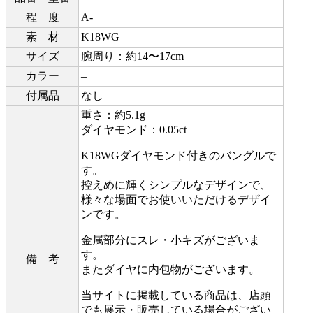
程 度
A-
素 材
K18WG
サイズ
腕周り：約14〜17cm
カラー
–
付属品
なし
重さ：約5.1g
ダイヤモンド：0.05ct
K18WGダイヤモンド付きのバングルで
す。
控えめに輝くシンプルなデザインで、
様々な場面でお使いいただけるデザイ
ンです。
金属部分にスレ・小キズがございま
す。
備 考
またダイヤに内包物がございます。
当サイトに掲載している商品は、店頭
でも展示・販売している場合がござい