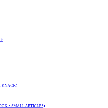
H)
 KNACK)
K・SMALL ARTICLES)