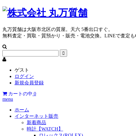
丸万質舗は大阪市北区の質屋。天六 5番出口すぐ。
無料査定・買取・質預かり・販売・電池交換。LINEで査定も
ゲスト
ログイン
新規会員登録
カートの中
0
menu
ホーム
インターネット販売
新着商品
時計【WATCH】
ロレックス(ROLEX)