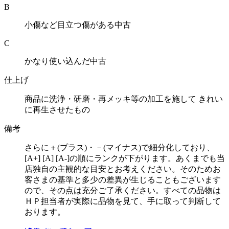
B
小傷など目立つ傷がある中古
C
かなり使い込んだ中古
仕上げ
商品に洗浄・研磨・再メッキ等の加工を施して きれい
に再生させたもの
備考
さらに＋(プラス)・－(マイナス)で細分化しており、
[A+] [A] [A-]の順にランクが下がります。あくまでも当
店独自の主観的な目安とお考えください。そのためお
客さまの基準と多少の差異が生じることもございます
ので、その点は充分ご了承ください。すべての品物は
ＨＰ担当者が実際に品物を見て、手に取って判断して
おります。