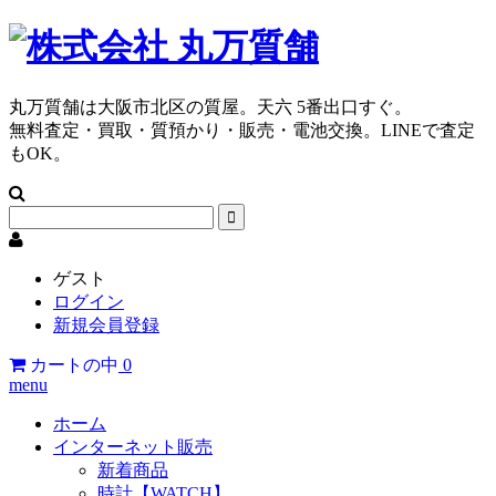
丸万質舗は大阪市北区の質屋。天六 5番出口すぐ。
無料査定・買取・質預かり・販売・電池交換。LINEで査定
もOK。
ゲスト
ログイン
新規会員登録
カートの中
0
menu
ホーム
インターネット販売
新着商品
時計【WATCH】