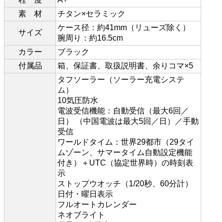
素 材
チタン×セラミック
ケース径：約41mm（リューズ除く）
サイズ
腕周り：約16.5cm
カラー
ブラック
付属品
箱、保証書、取扱説明書、余りコマ×5
タフソーラー（ソーラー充電システ
ム）
10気圧防水
電波受信機能：自動受信（最大6回／
日） （中国電波は最大5回／日）／手動
受信
ワールドタイム：世界29都市（29タイ
ムゾーン、サマータイム自動設定機能
付き）＋UTC（協定世界時）の時刻表
示
ストップウオッチ（1/20秒、60分計）
日付・曜日表示
フルオートカレンダー
ネオブライト