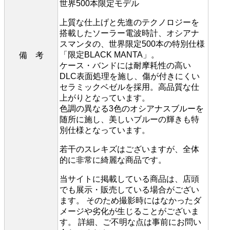
世界500本限定モデル
上質な仕上げと先進のテクノロジーを
搭載したソーラー電波時計、オシアナ
スマンタの、世界限定500本の特別仕様
「限定BLACK MANTA」。
備 考
ケース・バンドには耐摩耗性の高い
DLC表面処理を施し、傷が付きにくい
セラミックベゼルを採用。高品質な仕
上がりとなっています。
色調の異なる3色のオシアナスブルーを
随所に施し、美しいブルーの輝きも特
別仕様となっています。
若干のスレキズはございますが、全体
的に非常に綺麗な商品です。
当サイトに掲載している商品は、店頭
でも展示・販売している場合がござい
ます。 そのため撮影時にはなかったダ
メージや劣化が生じることがございま
す。 詳細、ご不明な点は事前にお問い