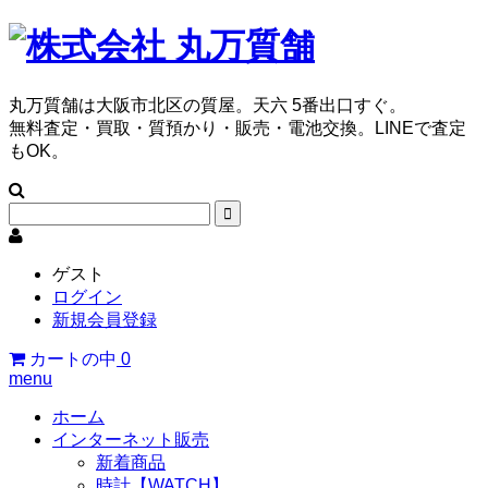
丸万質舗は大阪市北区の質屋。天六 5番出口すぐ。
無料査定・買取・質預かり・販売・電池交換。LINEで査定
もOK。
ゲスト
ログイン
新規会員登録
カートの中
0
menu
ホーム
インターネット販売
新着商品
時計【WATCH】