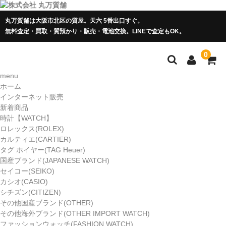
丸万質舗は大阪市北区の質屋。天六 5番出口すぐ。
無料査定・買取・質預かり・販売・電池交換。LINEで査定もOK。
0
menu
ホーム
インターネット販売
新着商品
時計【WATCH】
ロレックス(ROLEX)
カルティエ(CARTIER)
タグ ホイヤー(TAG Heuer)
国産ブランド(JAPANESE WATCH)
セイコー(SEIKO)
カシオ(CASIO)
シチズン(CITIZEN)
その他国産ブランド(OTHER)
その他海外ブランド(OTHER IMPORT WATCH)
ファッションウォッチ(FASHION WATCH)