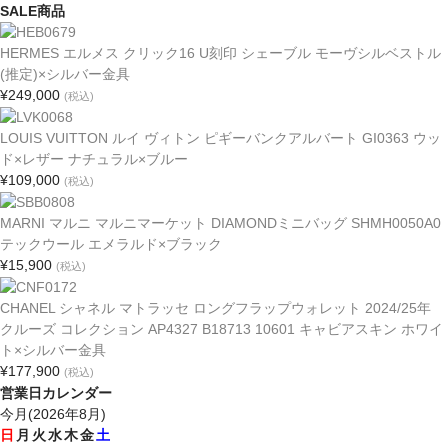
SALE商品
HERMES エルメス クリック16 U刻印 シェーブル モーヴシルベストル
(推定)×シルバー金具
¥249,000
(税込)
LOUIS VUITTON ルイ ヴィトン ピギーバンクアルバート GI0363 ウッ
ド×レザー ナチュラル×ブルー
¥109,000
(税込)
MARNI マルニ マルニマーケット DIAMONDミニバッグ SHMH0050A0
テックウール エメラルド×ブラック
¥15,900
(税込)
CHANEL シャネル マトラッセ ロングフラップウォレット 2024/25年
クルーズ コレクション AP4327 B18713 10601 キャビアスキン ホワイ
ト×シルバー金具
¥177,900
(税込)
営業日カレンダー
今月(2026年8月)
日
月
火
水
木
金
土