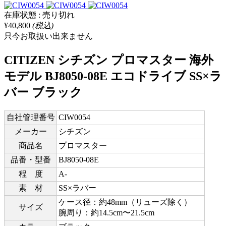
在庫状態 : 売り切れ
¥40,800
(税込)
只今お取扱い出来ません
CITIZEN シチズン プロマスター 海外
モデル BJ8050-08E エコドライブ SS×ラ
バー ブラック
自社管理番号
CIW0054
メーカー
シチズン
商品名
プロマスター
品番・型番
BJ8050-08E
程 度
A-
素 材
SS×ラバー
ケース径：約48mm（リューズ除く）
サイズ
腕周り：約14.5cm〜21.5cm