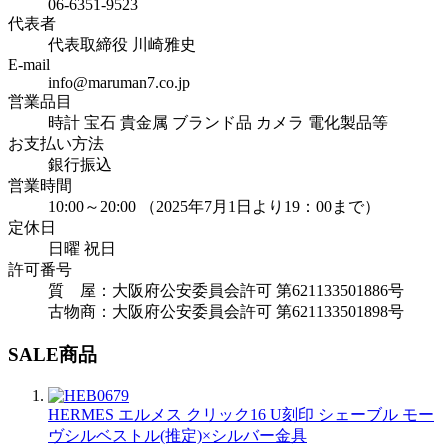
06-6351-9523
代表者
代表取締役 川崎雅史
E-mail
info@maruman7.co.jp
営業品目
時計 宝石 貴金属 ブランド品 カメラ 電化製品等
お支払い方法
銀行振込
営業時間
10:00～20:00 （2025年7月1日より19：00まで）
定休日
日曜 祝日
許可番号
質 屋：大阪府公安委員会許可 第621133501886号
古物商：大阪府公安委員会許可 第621133501898号
SALE商品
HERMES エルメス クリック16 U刻印 シェーブル モー
ヴシルベストル(推定)×シルバー金具