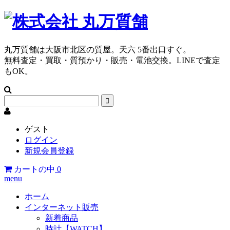
丸万質舗は大阪市北区の質屋。天六 5番出口すぐ。
無料査定・買取・質預かり・販売・電池交換。LINEで査定
もOK。
ゲスト
ログイン
新規会員登録
カートの中
0
menu
ホーム
インターネット販売
新着商品
時計【WATCH】