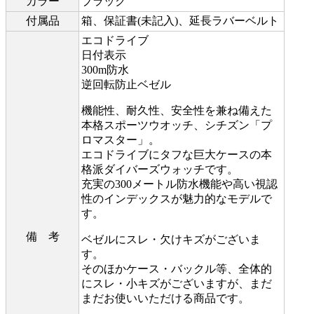
カラー
ブラック
付属品
箱、保証書(未記入)、延長ラバーベルト
エコドライブ
日付表示
300m防水
逆回転防止ベゼル
機能性、耐久性、安全性を兼ね備えた
本格スポーツウオッチ、シチズン「プ
ロマスター」。
エコドライブにタフな巨大ケースの本
格派ダイバーズウォッチです。
充実の300メートル防水機能や高い視認
性のインデックスが魅力的なモデルで
す。
備 考
ベゼルにスレ・欠けキズがございま
す。
そのほかケース・バックル等、全体的
にスレ・小キズがございますが、まだ
まだお使いいただける商品です。