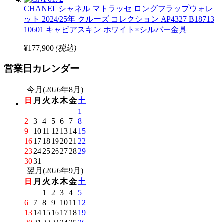
CHANEL シャネル マトラッセ ロングフラップウォレ
ット 2024/25年 クルーズ コレクション AP4327 B18713
10601 キャビアスキン ホワイト×シルバー金具
¥177,900
(税込)
営業日カレンダー
今月(2026年8月)
日
月
火
水
木
金
土
1
2
3
4
5
6
7
8
9
10
11
12
13
14
15
16
17
18
19
20
21
22
23
24
25
26
27
28
29
30
31
翌月(2026年9月)
日
月
火
水
木
金
土
1
2
3
4
5
6
7
8
9
10
11
12
13
14
15
16
17
18
19