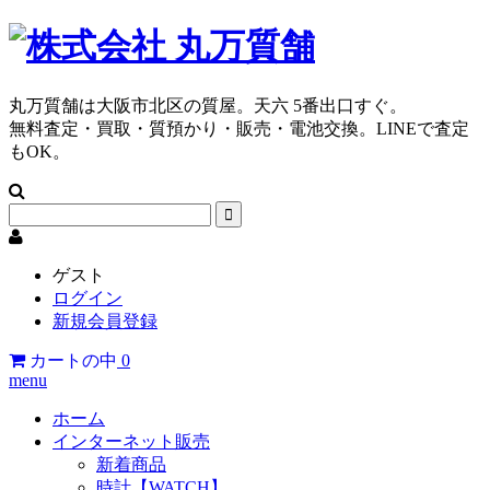
丸万質舗は大阪市北区の質屋。天六 5番出口すぐ。
無料査定・買取・質預かり・販売・電池交換。LINEで査定
もOK。
ゲスト
ログイン
新規会員登録
カートの中
0
menu
ホーム
インターネット販売
新着商品
時計【WATCH】