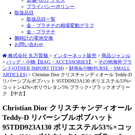
店舗へのアクセス
プライバシーポリシー
取扱品目
取扱品目一覧
金・プラチナの相場変動グラフ
金・プラチナ
腕時計の電池交換
お問い合わせ
株式会社 丸万質舗
>
インターネット販売
>
商品ジャンル
>
バッグ・小物【BAG・ACCESSORIES】
>
その他海外ブラ
ンド(OTHER IMPORT ITEM)
>
財布&小物(PURSE・SMALL
ARTICLES)
>
Christian Dior クリスチャンディオール Teddy-D
リバーシブルボブハット 95TDD923A130 ポリエステル53%×
コットン42%×ポリウレタン5% ブラック×ブラックオブリー
ク 【中古】
Christian Dior クリスチャンディオール
Teddy-D リバーシブルボブハット
95TDD923A130 ポリエステル53%×コッ