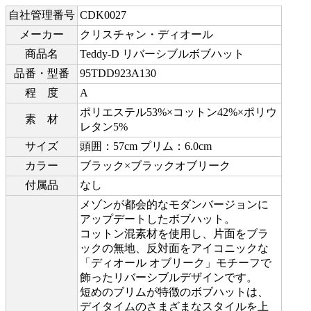
自社管理番号
CDK0027
メーカー
クリスチャン・ディオール
商品名
Teddy-D リバーシブルボブハット
品番・型番
95TDD923A130
程 度
A
ポリエステル53%×コットン42%×ポリウ
素 材
レタン5%
サイズ
頭囲：57cm プリム：6.0cm
カラー
ブラック×ブラックオブリーク
付属品
なし
メゾンが都会的なモダンバージョンに
アップデートしたボブハット。
コットン混素材を使用し、片面をブラ
ックの無地、反対面をアイコニックな
「ディオール オブリーク」モチーフで
飾ったリバーシブルデザインです。
短めのブリムが特徴のボブハットは、
デイタイムのさまざまなスタイルを上