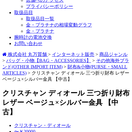
店舗へのアクセス
プライバシーポリシー
取扱品目
取扱品目一覧
金・プラチナの相場変動グラフ
金・プラチナ
腕時計の電池交換
お問い合わせ
株式会社 丸万質舗
>
インターネット販売
>
商品ジャンル
>
バッグ・小物【BAG・ACCESSORIES】
>
その他海外ブラ
ンド(OTHER IMPORT ITEM)
>
財布&小物(PURSE・SMALL
ARTICLES)
>
クリスチャン ディオール 三つ折り財布 レザー
ベージュ×シルバー金具 【中古】
クリスチャン ディオール 三つ折り財布
レザー ベージュ×シルバー金具 【中
古】
クリスチャン・ディオール
〜￥20000