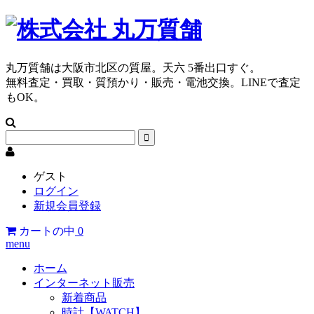
丸万質舗は大阪市北区の質屋。天六 5番出口すぐ。
無料査定・買取・質預かり・販売・電池交換。LINEで査定
もOK。
ゲスト
ログイン
新規会員登録
カートの中
0
menu
ホーム
インターネット販売
新着商品
時計【WATCH】