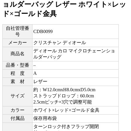
ョルダーバッグ レザー ホワイト×レッ
ド×ゴールド金具
自社管理番
CDB0099
号
メーカー
クリスチャン ディオール
ディオール カロ マイクロチェーンショ
商品名
ルダーバッグ
品番・型番
–
程 度
A
素 材
レザー
約：W12.0cmxH8.0cmxD5.0cm
サイズ
ストラップドロップ：60.0cm
2.5cmピッチ×3穴で調整可能
カラー
ホワイト×レッド×ゴールド金具
付属品
保存用布袋
ターンロック付きフラップ開閉