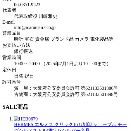
06-6351-9523
代表者
代表取締役 川崎雅史
E-mail
info@maruman7.co.jp
営業品目
時計 宝石 貴金属 ブランド品 カメラ 電化製品等
お支払い方法
銀行振込
営業時間
10:00～20:00 （2025年7月1日より19：00まで）
定休日
日曜 祝日
許可番号
質 屋：大阪府公安委員会許可 第621133501886号
古物商：大阪府公安委員会許可 第621133501898号
SALE商品
HERMES エルメス クリック16 U刻印 シェーブル モー
ヴシルベストル(推定)×シルバー金具