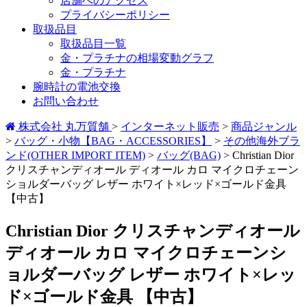
店舗へのアクセス
プライバシーポリシー
取扱品目
取扱品目一覧
金・プラチナの相場変動グラフ
金・プラチナ
腕時計の電池交換
お問い合わせ
株式会社 丸万質舗
>
インターネット販売
>
商品ジャンル
>
バッグ・小物【BAG・ACCESSORIES】
>
その他海外ブラ
ンド(OTHER IMPORT ITEM)
>
バッグ(BAG)
>
Christian Dior
クリスチャンディオール ディオール カロ マイクロチェーン
ショルダーバッグ レザー ホワイト×レッド×ゴールド金具
【中古】
Christian Dior クリスチャンディオール
ディオール カロ マイクロチェーンシ
ョルダーバッグ レザー ホワイト×レッ
ド×ゴールド金具 【中古】