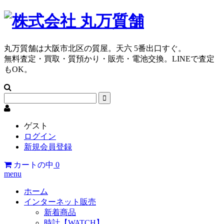
丸万質舗は大阪市北区の質屋。天六 5番出口すぐ。
無料査定・買取・質預かり・販売・電池交換。LINEで査定
もOK。
ゲスト
ログイン
新規会員登録
カートの中
0
menu
ホーム
インターネット販売
新着商品
時計【WATCH】