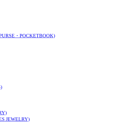
URSE・POCKETBOOK)
)
Y)
 JEWELRY)