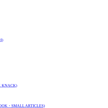
H)
 KNACK)
K・SMALL ARTICLES)