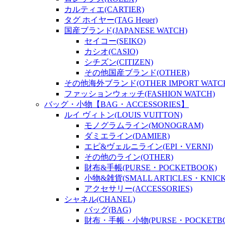
カルティエ(CARTIER)
タグ ホイヤー(TAG Heuer)
国産ブランド(JAPANESE WATCH)
セイコー(SEIKO)
カシオ(CASIO)
シチズン(CITIZEN)
その他国産ブランド(OTHER)
その他海外ブランド(OTHER IMPORT WATC
ファッションウォッチ(FASHION WATCH)
バッグ・小物【BAG・ACCESSORIES】
ルイ ヴィトン(LOUIS VUITTON)
モノグラムライン(MONOGRAM)
ダミエライン(DAMIER)
エピ&ヴェルニライン(EPI・VERNI)
その他のライン(OTHER)
財布&手帳(PURSE・POCKETBOOK)
小物&雑貨(SMALL ARTICLES・KNICK
アクセサリー(ACCESSORIES)
シャネル(CHANEL)
バッグ(BAG)
財布・手帳・小物(PURSE・POCKETBOO