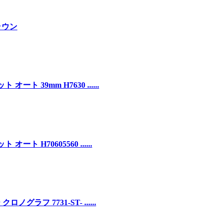
ブラウン
 39mm H7630 ......
 H70605560 ......
ラフ 7731-ST- ......