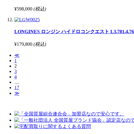
¥598,000
(税込)
LONGINES ロンジン ハイドロコンクエスト L3.781.4.76.6 自
¥179,800
(税込)
≪
1
2
3
4
…
17
≫