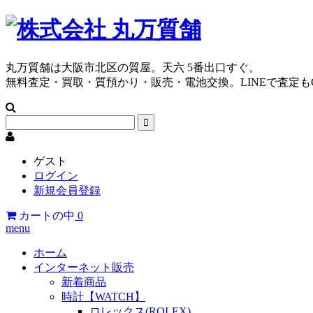
丸万質舗は大阪市北区の質屋。天六 5番出口すぐ。
無料査定・買取・質預かり・販売・電池交換。LINEで査定も
ゲスト
ログイン
新規会員登録
カートの中
0
menu
ホーム
インターネット販売
新着商品
時計【WATCH】
ロレックス(ROLEX)