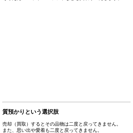
株式会社丸万質舗
住 所
〒531-0064 大阪府大阪市北区国分寺 2-1-16
TEL
06-6351-0078（代）
06-4309-6651（通販専用）
FAX
06-6351-9523
代表者
代表取締役 川崎雅史
E-mail
info@maruman7.co.jp
営業品目
時計 宝石 貴金属 ブランド品 カメラ 電化製品等
お支払い方法
銀行振込
営業時間
10:00～20:00 （2025年7月1日より19：00まで）
定休日
日曜 祝日