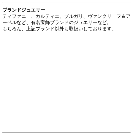
楽器の買取り
ギター、ベースはもちろん、サックス、トランペット、フル
ート、クラリネットなどの管楽器も買取りいたします！
本・DVD・CD・ゲームの買取り
読み終えた文庫本、コミック、勉強し終えた専門書、昔買い
そろえたDVD、ゲームソフトなども買取りいたします。
質預かりという選択肢
売却（買取）するとその品物は二度と戻ってきません。
また、思い出や愛着も二度と戻ってきません。