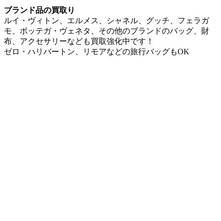
パソコン・TV・家電製品
テレビ、HDDレコーダー、デジカメ、ムービー、パソコ
ン、タブレットPCなどのデジタル家電など。 また未使用の
白物家電もお取り扱いしております。
iPad・iMac・Macbook
ipad、iMac、MacBook Air、MacBook Proなどのアップル製
品。
カメラ・レンズ・周辺機材
プロ、ハイアマチュア～アマチュア向けの一眼レフ、レンズ
や周辺機材など。 またコレクター向けのフィルムカメラも
お取り扱いいたします。