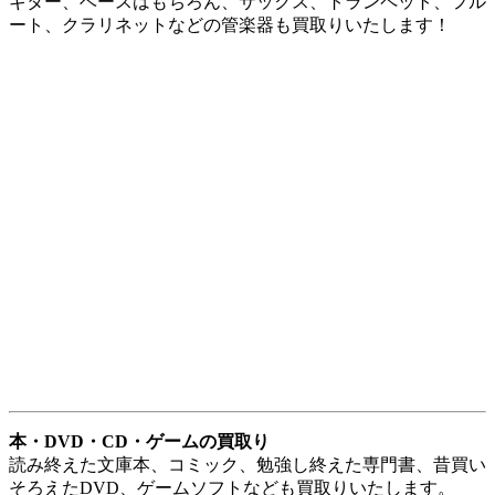
本日のおすすめ商品
LONGINES ロンジン エレガント レディース
L4.309.5.87.7 自動巻き SS×PG ホワイトシェル
¥174,800
(税込)
LOUIS VUITTON ルイ ヴィトン ダミエ ポシェットヴ
ォルガ チャップマン N63350 ダミエキャンバス×レザ
ー ダミエエベヌ×シルバー金具
¥99,900
(税込)
LOUIS VUITTON ルイ ヴィトン ピギーバンクアルバ
ート GI0363 ウッド×レザー ナチュラル×ブルー
¥109,000
(税込)