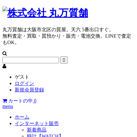
丸万質舗は大阪市北区の質屋。天六 5番出口すぐ。
無料査定・買取・質預かり・販売・電池交換。LINEで査定
もOK。
ゲスト
ログイン
新規会員登録
カートの中
0
menu
ホーム
インターネット販売
新着商品
時計【WATCH】