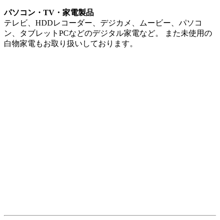
品物はお客様の大切な財産。
だから、丸万質舗では質預かりをおすすめします。
そうすれば品物を手放さなくても済むから。
それができるのは質屋だけです。
質屋はお客様の品物を担保として一時的にお預かりしている
だけです。
元金と質料をお支払いいただければ、品物を取り戻すことが
できるのです。
やっぱりいらない！と思えば、期限を過ぎると売却（買取）
したことと同じになります。
品物を取り戻すか、売却（買取）するかどうかは、3ヶ月の
質預かり期間にじっくり考えればいいのです。
※電気製品などの相場の下落が非常に早いもの、相場が大幅
に変動する可能性があるものなどは「買取り」の方が高くな
る場合もございます。
質屋を上手にご利用ください。
質屋はあなたの味方です！