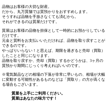
許可番号
質 屋：大阪府公安委員会許可 第621133501886号
古物商：大阪府公安委員会許可 第621133501898号
SALE商品
HERMES エルメス クリック16 U刻印 シェーブル モー
ヴシルベストル(推定)×シルバー金具
¥249,000
(税込)
LOUIS VUITTON ルイ ヴィトン ピギーバンクアルバ
ート GI0363 ウッド×レザー ナチュラル×ブルー
¥109,000
(税込)
MARNI マルニ マルニマーケット DIAMONDミニバッ
グ SHMH0050A0 テックウール エメラルド×ブラック
¥15,900
(税込)