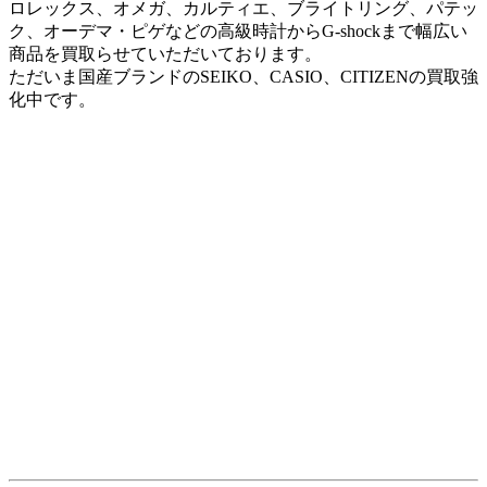
ロレックス、オメガ、カルティエ、ブライトリング、パテッ
ク、オーデマ・ピゲなどの高級時計からG-shockまで幅広い
商品を買取らせていただいております。
ただいま国産ブランドのSEIKO、CASIO、CITIZENの買取強
化中です。
ブランド品の買取り
ルイ・ヴィトン、エルメス、シャネル、グッチ、フェラガ
モ、ボッテガ・ヴェネタ、その他のブランドのバッグ、財
布、アクセサリーなども買取強化中です！
ゼロ・ハリバートン、リモアなどの旅行バッグもOK
ブランドジュエリー
ティファニー、カルティエ、ブルガリ、ヴァンクリーフ＆ア
ーペルなど、有名宝飾ブランドのジュエリーなど。
もちろん、上記ブランド以外も取扱いしております。