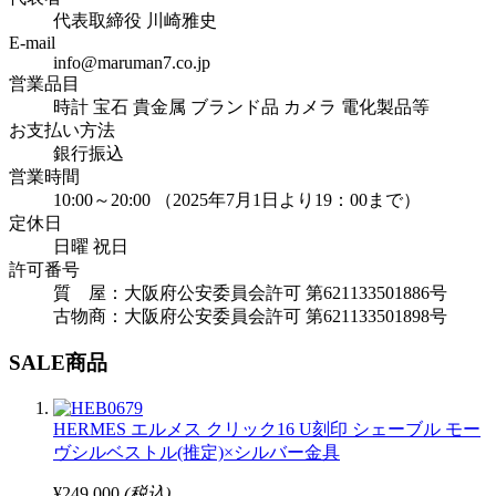
代表取締役 川崎雅史
E-mail
info@maruman7.co.jp
営業品目
時計 宝石 貴金属 ブランド品 カメラ 電化製品等
お支払い方法
銀行振込
営業時間
10:00～20:00 （2025年7月1日より19：00まで）
定休日
日曜 祝日
許可番号
質 屋：大阪府公安委員会許可 第621133501886号
古物商：大阪府公安委員会許可 第621133501898号
SALE商品
HERMES エルメス クリック16 U刻印 シェーブル モー
ヴシルベストル(推定)×シルバー金具
¥249,000
(税込)