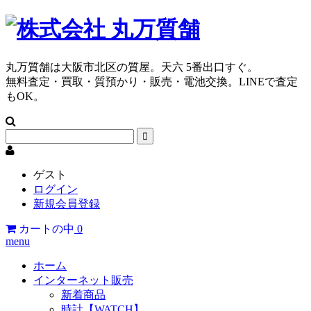
丸万質舗は大阪市北区の質屋。天六 5番出口すぐ。
無料査定・買取・質預かり・販売・電池交換。LINEで査定
もOK。
ゲスト
ログイン
新規会員登録
カートの中
0
menu
ホーム
インターネット販売
新着商品
時計【WATCH】