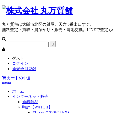
丸万質舗は大阪市北区の質屋。天六 5番出口すぐ。
無料査定・買取・質預かり・販売・電池交換。LINEで査定も
ゲスト
ログイン
新規会員登録
カートの中
0
menu
ホーム
インターネット販売
新着商品
時計【WATCH】
ロレックス(ROLEX)