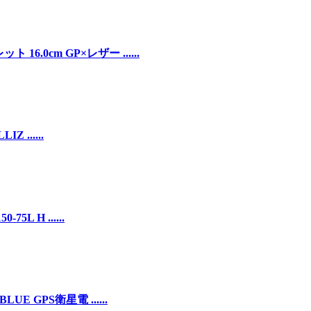
.0cm GP×レザー ......
Z ......
5L H ......
UE GPS衛星電 ......