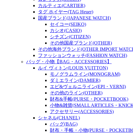
カルティエ(CARTIER)
タグ ホイヤー(TAG Heuer)
国産ブランド(JAPANESE WATCH)
セイコー(SEIKO)
カシオ(CASIO)
シチズン(CITIZEN)
その他国産ブランド(OTHER)
その他海外ブランド(OTHER IMPORT WATC
ファッションウォッチ(FASHION WATCH)
バッグ・小物【BAG・ACCESSORIES】
ルイ ヴィトン(LOUIS VUITTON)
モノグラムライン(MONOGRAM)
ダミエライン(DAMIER)
エピ&ヴェルニライン(EPI・VERNI)
その他のライン(OTHER)
財布&手帳(PURSE・POCKETBOOK)
小物&雑貨(SMALL ARTICLES・KNICK
アクセサリー(ACCESSORIES)
シャネル(CHANEL)
バッグ(BAG)
財布・手帳・小物(PURSE・POCKETBOO