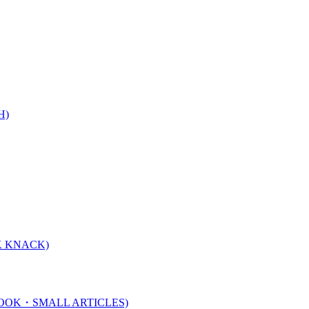
H)
 KNACK)
K・SMALL ARTICLES)