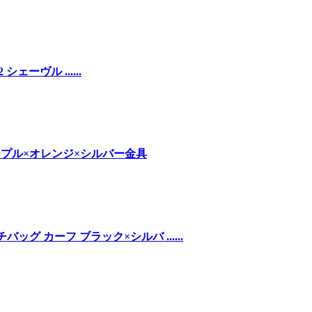
シェーヴル ......
 パープル×オレンジ×シルバー金具
ッグ カーフ ブラック×シルバ ......