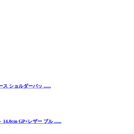
ース ショルダーバッ ......
cm GP×レザー ブル ......