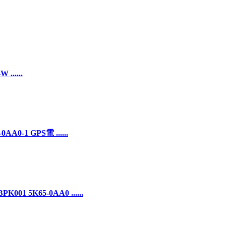
......
-1 GPS電 ......
5K65-0AA0 ......