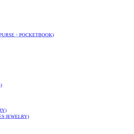
URSE・POCKETBOOK)
)
Y)
 JEWELRY)